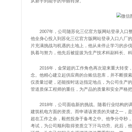
从新手到能手的华丽转身。
2007年，公司随苏化三亿官方版网站登录入
他全身心投入到苏化三亿官方版网站登录入口八厂
片充满挑战与机遇的土地上，他从未停止学习的步
执着与努力，他先后被提拔为生产技术科副科长、
2016年，金荣超的工作角色再次迎来重大转变
念。他精心建立起供应商的台账信息库，并不断摸
仅质量过硬，还能按时送达指定地点，为公司生产的
管道质保工程师的重任，为产品的质量和安全严格
2018年，公司面临新的挑战。随着行业结构
建筑机电方面的资质。而申请该资质的关键之一，
超在工作之余，毅然投身于备考之中。他争分夺秒
考试，为公司顺利取得资质立下汗马功劳。此后，