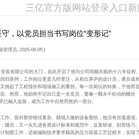
三亿官方版网站登录入口新
坚守，以党员担当书写岗位“变形记”
级管理员, 2025-08-05 ]
设备安装有限公司的大门，自此开启了他与公司同频共振的十八年征程
又回归苏州；工作岗位更是几经变迁，从初出茅庐的设计员，逐步成
今又挑起了工程报价和现场施工的重担。每一次岗位的转换，于他而
适应。然而，他始终牢记自己是一名党员，要像一颗永不松动的螺丝
”早已融入血脉，成为工作中自然而然的一部分。
图工作。面对那些错综复杂、精细入微的设备图纸，他没有丝毫退缩
巧；随后，又一头扎进各类设计标准和规范中，反复研读、刻苦练习
设计制图工作，还能编制技术要求颇高的压力容器工艺过程卡，实现