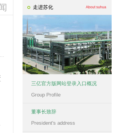
闻
走进苏化
About suhua
。
长
言
三亿官方版网站登录入口概况
Group Profile
董事长致辞
。
。
President's address
了