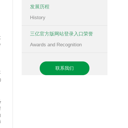
发展历程
History
，
三亿官方版网站登录入口荣誉
这
份
Awards and Recognition
联系我们
不
力
备
荣
的
师