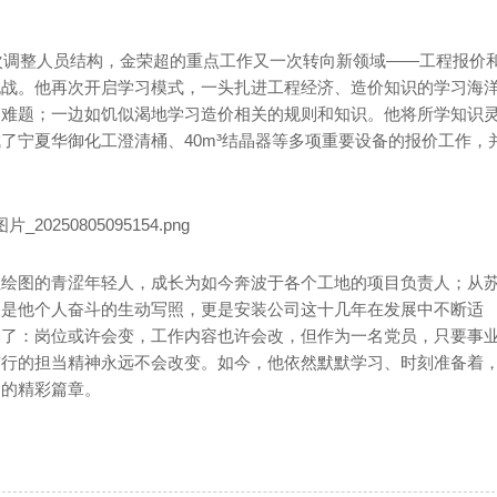
再次调整人员结构，金荣超的重点工作又一次转向新领域——工程报价
挑战。他再次开启学习模式，一头扎进工程经济、造价知识的学习海
的难题；一边如饥似渴地学习造价相关的规则和知识。他将所学知识
了宁夏华御化工澄清桶、40m³结晶器等多项重要设备的报价工作，
注绘图的青涩年轻人，成长为如今奔波于各个工地的项目负责人；从
仅是他个人奋斗的生动写照，更是安装公司这十几年在发展中不断适
释了：岗位或许会变，工作内容也许会改，但作为一名党员，只要事
前行的担当精神永远不会改变。如今，他依然默默学习、时刻准备着
己的精彩篇章。