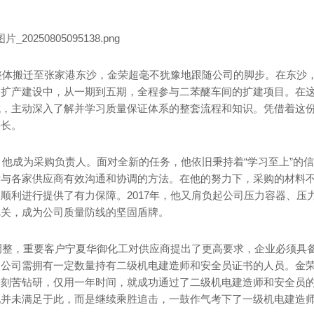
口整体搬迁至张家港东沙，金荣超毫不犹豫地跟随公司的脚步。在东沙
的扩产建设中，从一期到五期，全程参与二苯醚车间的扩建项目。在
伐，主动深入了解并学习质量保证体系的整套流程和知识。凭借着这
科长。
，他成为采购负责人。面对全新的任务，他依旧秉持着“学习至上”的信
索与各家供应商有效沟通和协调的方法。在他的努力下，采购的材料
顺利进行提供了有力保障。2017年，他又肩负起公司压力容器、压
把关，成为公司质量防线的坚固盾牌。
的调整，重要客户宁夏华御化工对供应商提出了更高要求，企业必须具
是公司需拥有一定数量持有二级机电建造师和安全员证书的人员。金
，刻苦钻研，仅用一年时间，就成功通过了二级机电建造师和安全员
他并未满足于此，而是继续乘胜追击，一鼓作气考下了一级机电建造